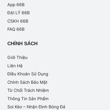
App 66B
ĐẠI LÝ 66B
CSKH 66B
FAQ 66B
CHÍNH SÁCH
Giới Thiệu
Liên Hệ
Điều Khoản Sử Dụng
Chính Sách Bảo Mật
Từ Chối Trách Nhiệm
Thông Tin Sản Phẩm
Soi Kèo – Nhận Định Bóng Đá