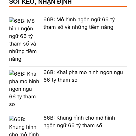
SOI KÈO, NHẬN ĐỊNH
66B: Mô hình ngôn ngữ 66 tỷ
tham số và những tiềm năng
66B: Khai pha mo hinh ngon ngu
66 ty tham so
66B: Khung hình cho mô hình
ngôn ngữ 66 tỷ tham số