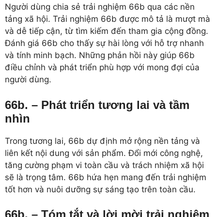
Người dùng chia sẻ trải nghiệm 66b qua các nền
tảng xã hội. Trải nghiệm 66b được mô tả là mượt mà
và dễ tiếp cận, từ tìm kiếm đến tham gia cộng đồng.
Đánh giá 66b cho thấy sự hài lòng với hỗ trợ nhanh
và tính minh bạch. Những phản hồi này giúp 66b
điều chỉnh và phát triển phù hợp với mong đợi của
người dùng.
66b. – Phát triển tương lai và tầm
nhìn
Trong tương lai, 66b dự định mở rộng nền tảng và
liên kết nội dung với sản phẩm. Đổi mới công nghệ,
tăng cường phạm vi toàn cầu và trách nhiệm xã hội
sẽ là trọng tâm. 66b hứa hẹn mang đến trải nghiệm
tốt hơn và nuôi dưỡng sự sáng tạo trên toàn cầu.
66b. – Tóm tắt và lời mời trải nghiệm