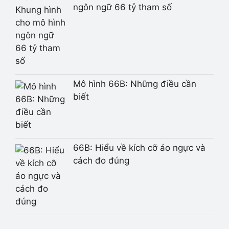
ngôn ngữ 66 tỷ tham số
Mô hình 66B: Những điều cần
biết
66B: Hiểu về kích cỡ áo ngực và
cách đo đúng