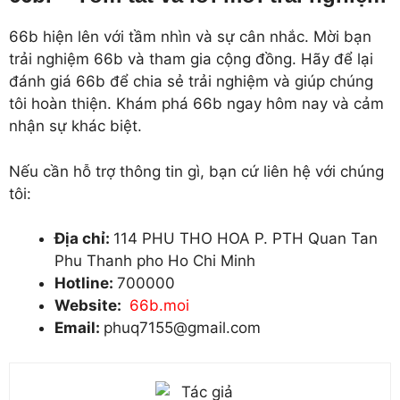
66b hiện lên với tầm nhìn và sự cân nhắc. Mời bạn
trải nghiệm 66b và tham gia cộng đồng. Hãy để lại
đánh giá 66b để chia sẻ trải nghiệm và giúp chúng
tôi hoàn thiện. Khám phá 66b ngay hôm nay và cảm
nhận sự khác biệt.
Nếu cần hỗ trợ thông tin gì, bạn cứ liên hệ với chúng
tôi:
Địa chỉ:
114 PHU THO HOA P. PTH Quan Tan
Phu Thanh pho Ho Chi Minh
Hotline:
700000
Website:
66b.moi
Email:
phuq7155@gmail.com