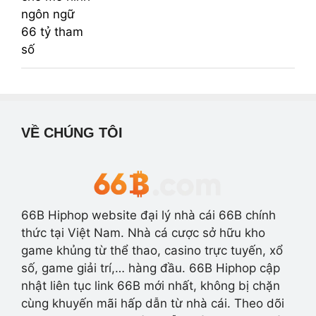
VỀ CHÚNG TÔI
66B Hiphop website đại lý nhà cái 66B chính
thức tại Việt Nam. Nhà cá cược sở hữu kho
game khủng từ thể thao, casino trực tuyến, xổ
số, game giải trí,… hàng đầu. 66B Hiphop cập
nhật liên tục link 66B mới nhất, không bị chặn
cùng khuyến mãi hấp dẫn từ nhà cái. Theo dõi