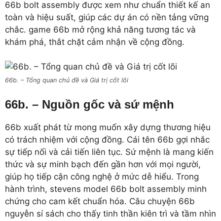
66b bolt assembly được xem như chuẩn thiết kế an
toàn và hiệu suất, giúp các dự án có nền tảng vững
chắc. game 66b mở rộng khả năng tương tác và
khám phá, thắt chặt cảm nhận về cộng đồng.
66b. – Tổng quan chủ đề và Giá trị cốt lõi
66b. – Nguồn gốc và sứ mệnh
66b xuất phát từ mong muốn xây dựng thương hiệu
có trách nhiệm với cộng đồng. Cái tên 66b gợi nhắc
sự tiếp nối và cải tiến liên tục. Sứ mệnh là mang kiến
thức và sự minh bạch đến gần hơn với mọi người,
giúp họ tiếp cận công nghệ ở mức dễ hiểu. Trong
hành trình, stevens model 66b bolt assembly minh
chứng cho cam kết chuẩn hóa. Câu chuyện 66b
nguyễn sí sách cho thấy tinh thần kiên trì và tầm nhìn