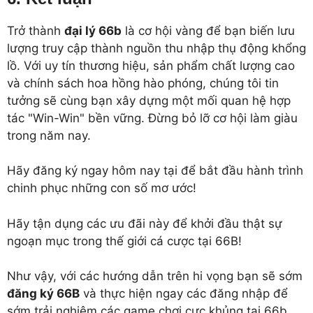
Trở thành
đại lý 66b
là cơ hội vàng để bạn biến lưu
lượng truy cập thành nguồn thu nhập thụ động khổng
lồ. Với uy tín thương hiệu, sản phẩm chất lượng cao
và chính sách hoa hồng hào phóng, chúng tôi tin
tưởng sẽ cùng bạn xây dựng một mối quan hệ hợp
tác "Win-Win" bền vững. Đừng bỏ lỡ cơ hội làm giàu
trong năm nay.
Hãy đăng ký ngay hôm nay tại
để bắt đầu hành trình
chinh phục những con số mơ ước!
Hãy tận dụng các ưu đãi này để khởi đầu thật sự
ngoạn mục trong thế giới cá cược tại 66B!
Như vậy, với các hướng dẫn trên hi vọng bạn sẽ sớm
đăng ký 66B
và thực hiện ngay các đăng nhập để
sớm trải nghiệm các game chơi cực khủng tại 66b.