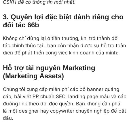
CSKH để có thông tin mới nhất.
3. Quyền lợi đặc biệt dành riêng cho
đối tác 66b
Không chỉ dừng lại ở tiền thưởng, khi trở thành đối
tác chính thức tại
, bạn còn nhận được sự hỗ trợ toàn
diện để phát triển công việc kinh doanh của mình:
Hỗ trợ tài nguyên Marketing
(Marketing Assets)
Chúng tôi cung cấp miễn phí các bộ banner quảng
cáo, bài viết PR chuẩn SEO, landing page mẫu và các
đường link theo dõi độc quyền. Bạn không cần phải
là một designer hay copywriter chuyên nghiệp để bắt
đầu.