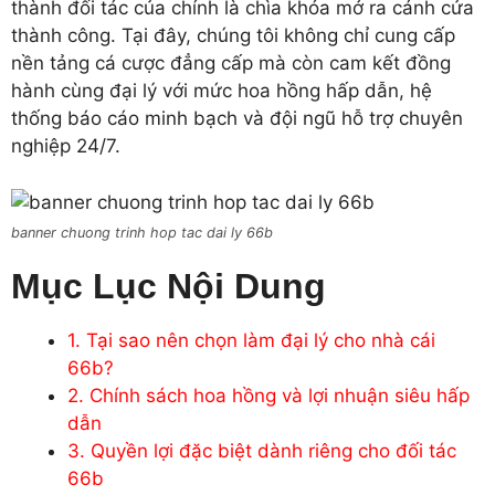
thành đối tác của
chính là chìa khóa mở ra cánh cửa
thành công. Tại đây, chúng tôi không chỉ cung cấp
nền tảng cá cược đẳng cấp mà còn cam kết đồng
hành cùng đại lý với mức hoa hồng hấp dẫn, hệ
thống báo cáo minh bạch và đội ngũ hỗ trợ chuyên
nghiệp 24/7.
banner chuong trinh hop tac dai ly 66b
Mục Lục Nội Dung
1. Tại sao nên chọn làm đại lý cho nhà cái
66b?
2. Chính sách hoa hồng và lợi nhuận siêu hấp
dẫn
3. Quyền lợi đặc biệt dành riêng cho đối tác
66b