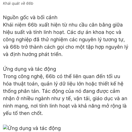
Khái quát về 66b
Nguồn gốc và bối cảnh
Khái niệm 66b xuất hiện từ nhu cầu cân bằng giữa
hiệu suất và tính linh hoạt. Các dự án khoa học và
công nghiệp đã thử nghiệm các nguyên lý tương tự,
và 66b trở thành cách gọi cho một tập hợp nguyên lý
và định hướng phát triển.
Ứng dụng và tác động
Trong công nghệ, 66b có thể liên quan đến tối ưu
hóa thuật toán, quản lý dữ liệu lớn hoặc thiết kế hệ
thống phân tán. Tác động của nó đang được cảm
nhận ở nhiều ngành như y tế, vận tải, giáo dục và an
ninh mạng, nơi tính linh hoạt và khả năng mở rộng là
yếu tố then chốt.