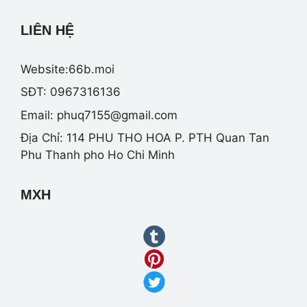
LIÊN HỆ
Website:66b.moi
SĐT: 0967316136
Email:
phuq7155@gmail.com
Địa Chỉ: 114 PHU THO HOA P. PTH Quan Tan
Phu Thanh pho Ho Chi Minh
MXH