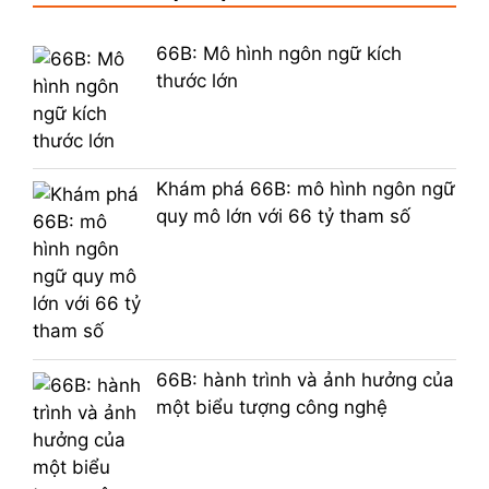
66B: Mô hình ngôn ngữ kích
thước lớn
Khám phá 66B: mô hình ngôn ngữ
quy mô lớn với 66 tỷ tham số
66B: hành trình và ảnh hưởng của
một biểu tượng công nghệ