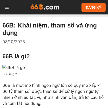
Chuyển
MENU
ĐĂNG KÝ
đến
nội
dung
66B: Khái niệm, tham số và ứng
dụng
08/10/2025
66B là gì?
66B là gì?
66B là một mô hình ngôn ngữ lớn có quy mô xấp xỉ
66 tỷ tham số, được thiết kế để xử lý ngôn ngữ tự
nhiên ở nhiều tác vụ như sinh văn bản, trả lời câu hỏi
và tóm tắt nội dung.