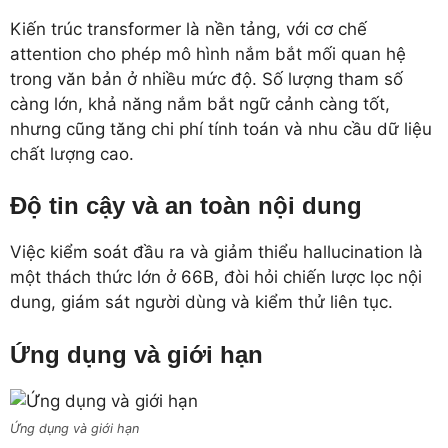
Kiến trúc transformer là nền tảng, với cơ chế
attention cho phép mô hình nắm bắt mối quan hệ
trong văn bản ở nhiều mức độ. Số lượng tham số
càng lớn, khả năng nắm bắt ngữ cảnh càng tốt,
nhưng cũng tăng chi phí tính toán và nhu cầu dữ liệu
chất lượng cao.
Độ tin cậy và an toàn nội dung
Việc kiểm soát đầu ra và giảm thiểu hallucination là
một thách thức lớn ở 66B, đòi hỏi chiến lược lọc nội
dung, giám sát người dùng và kiểm thử liên tục.
Ứng dụng và giới hạn
Ứng dụng và giới hạn