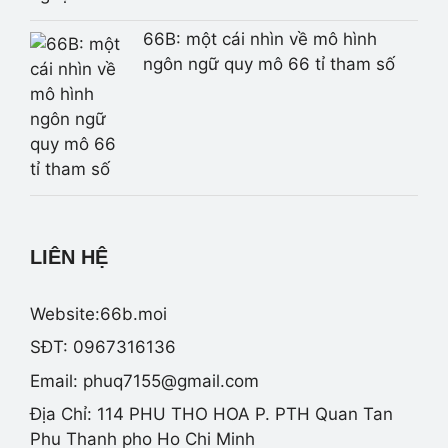
66B: một cái nhìn về mô hình
ngôn ngữ quy mô 66 tỉ tham số
LIÊN HỆ
Website:66b.moi
SĐT: 0967316136
Email:
phuq7155@gmail.com
Địa Chỉ: 114 PHU THO HOA P. PTH Quan Tan
Phu Thanh pho Ho Chi Minh