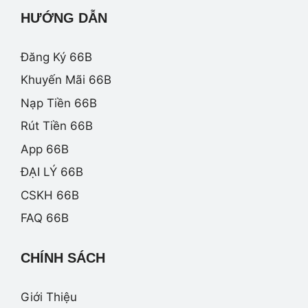
HƯỚNG DẪN
Đăng Ký 66B
Khuyến Mãi 66B
Nạp Tiền 66B
Rút Tiền 66B
App 66B
ĐẠI LÝ 66B
CSKH 66B
FAQ 66B
CHÍNH SÁCH
Giới Thiệu