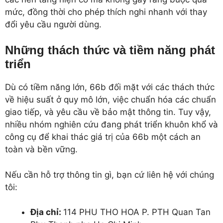
mức, đồng thời cho phép thích nghi nhanh với thay
đổi yêu cầu người dùng.
Những thách thức và tiềm năng phát
triển
Dù có tiềm năng lớn, 66b đối mặt với các thách thức
về hiệu suất ở quy mô lớn, việc chuẩn hóa các chuẩn
giao tiếp, và yêu cầu về bảo mật thông tin. Tuy vậy,
nhiều nhóm nghiên cứu đang phát triển khuôn khổ và
công cụ để khai thác giá trị của 66b một cách an
toàn và bền vững.
Nếu cần hỗ trợ thông tin gì, bạn cứ liên hệ với chúng
tôi:
Địa chỉ:
114 PHU THO HOA P. PTH Quan Tan