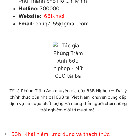
Phu Thanh pho Ho Chi Minh
Hotline:
700000
Website:
66b.moi
Email:
phuq7155@gmail.com
Tôi là Phùng Trâm Anh chuyên gia của 66B Hiphop – Đại lý
chính thức của nhà cái 66B tại Việt Nam, chuyên cung cấp
dịch vụ cá cược chất lượng và mang đến người chơi những
trải nghiệm giải trí mượt mà.
66b: Khái niệm, ứng dụng và thách thức