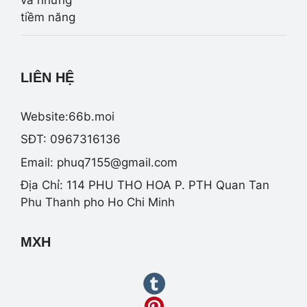
LIÊN HỆ
Website:66b.moi
SĐT: 0967316136
Email:
phuq7155@gmail.com
Địa Chỉ: 114 PHU THO HOA P. PTH Quan Tan
Phu Thanh pho Ho Chi Minh
MXH