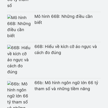
Mô hình 66B: Những điều cần
biết
66B: Hiểu về kích cỡ áo ngực và
cách đo đúng
66b: Mô hình ngôn ngữ lớn 66 tỷ
tham số và những tiềm năng