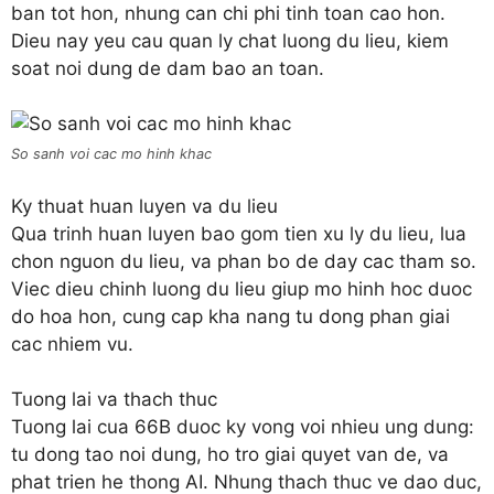
ban tot hon, nhung can chi phi tinh toan cao hon.
Dieu nay yeu cau quan ly chat luong du lieu, kiem
soat noi dung de dam bao an toan.
So sanh voi cac mo hinh khac
Ky thuat huan luyen va du lieu
Qua trinh huan luyen bao gom tien xu ly du lieu, lua
chon nguon du lieu, va phan bo de day cac tham so.
Viec dieu chinh luong du lieu giup mo hinh hoc duoc
do hoa hon, cung cap kha nang tu dong phan giai
cac nhiem vu.
Tuong lai va thach thuc
Tuong lai cua 66B duoc ky vong voi nhieu ung dung:
tu dong tao noi dung, ho tro giai quyet van de, va
phat trien he thong AI. Nhung thach thuc ve dao duc,