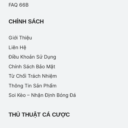
FAQ 66B
CHÍNH SÁCH
Giới Thiệu
Liên Hệ
Điều Khoản Sử Dụng
Chính Sách Bảo Mật
Từ Chối Trách Nhiệm
Thông Tin Sản Phẩm
Soi Kèo – Nhận Định Bóng Đá
THỦ THUẬT CÁ CƯỢC