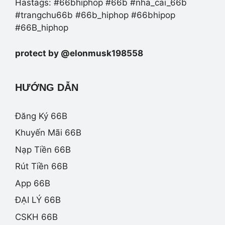
Hastags: #66bhiphop #66b #nha_cai_66b
#trangchu66b #66b_hiphop #66bhipop
#66B_hiphop
protect by @elonmusk198558
HƯỚNG DẪN
Đăng Ký 66B
Khuyến Mãi 66B
Nạp Tiền 66B
Rút Tiền 66B
App 66B
ĐẠI LÝ 66B
CSKH 66B