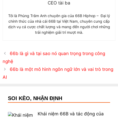
Tôi là Phùng Trâm Anh chuyên gia của 66B Hiphop – Đại lý
chính thức của nhà cái 66B tại Việt Nam, chuyên cung cấp
dịch vụ cá cược chất lượng và mang đến người chơi những
trải nghiệm giải trí mượt mà.
66b là gì và tại sao nó quan trọng trong công
nghệ
66b là một mô hình ngôn ngữ lớn và vai trò trong
AI
SOI KÈO, NHẬN ĐỊNH
Khái niệm 66B và tác động của