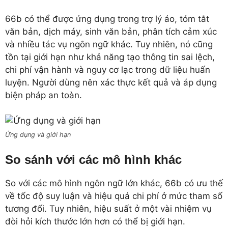
66b có thể được ứng dụng trong trợ lý ảo, tóm tắt
văn bản, dịch máy, sinh văn bản, phân tích cảm xúc
và nhiều tác vụ ngôn ngữ khác. Tuy nhiên, nó cũng
tồn tại giới hạn như khả năng tạo thông tin sai lệch,
chi phí vận hành và nguy cơ lạc trong dữ liệu huấn
luyện. Người dùng nên xác thực kết quả và áp dụng
biện pháp an toàn.
Ứng dụng và giới hạn
So sánh với các mô hình khác
So với các mô hình ngôn ngữ lớn khác, 66b có ưu thế
về tốc độ suy luận và hiệu quả chi phí ở mức tham số
tương đối. Tuy nhiên, hiệu suất ở một vài nhiệm vụ
đòi hỏi kích thước lớn hơn có thể bị giới hạn.