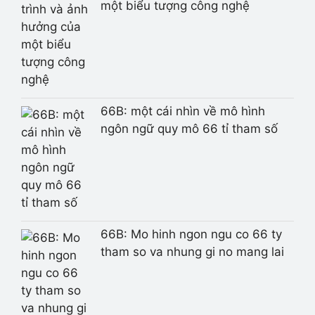
một biểu tượng công nghệ
66B: một cái nhìn về mô hình
ngôn ngữ quy mô 66 tỉ tham số
66B: Mo hinh ngon ngu co 66 ty
tham so va nhung gi no mang lai