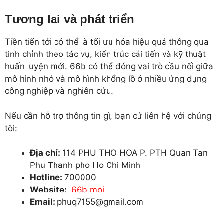
Tương lai và phát triển
Tiền tiến tới có thể là tối ưu hóa hiệu quả thông qua
tinh chỉnh theo tác vụ, kiến trúc cải tiến và kỹ thuật
huấn luyện mới. 66b có thể đóng vai trò cầu nối giữa
mô hình nhỏ và mô hình khổng lồ ở nhiều ứng dụng
công nghiệp và nghiên cứu.
Nếu cần hỗ trợ thông tin gì, bạn cứ liên hệ với chúng
tôi:
Địa chỉ:
114 PHU THO HOA P. PTH Quan Tan
Phu Thanh pho Ho Chi Minh
Hotline:
700000
Website:
66b.moi
Email:
phuq7155@gmail.com