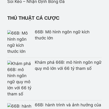
Soi Kèo – Nhận Định Bóng Đá
THỦ THUẬT CÁ CƯỢC
66B: Mô hình ngôn ngữ kích
thước lớn
Khám phá 66B: mô hình ngôn ngữ
quy mô lớn với 66 tỷ tham số
66B: hành trình và ảnh hưởng của