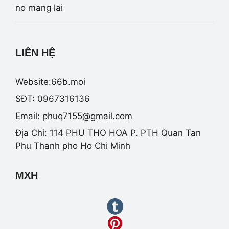
LIÊN HỆ
Website:66b.moi
SĐT: 0967316136
Email:
phuq7155@gmail.com
Địa Chỉ: 114 PHU THO HOA P. PTH Quan Tan
Phu Thanh pho Ho Chi Minh
MXH