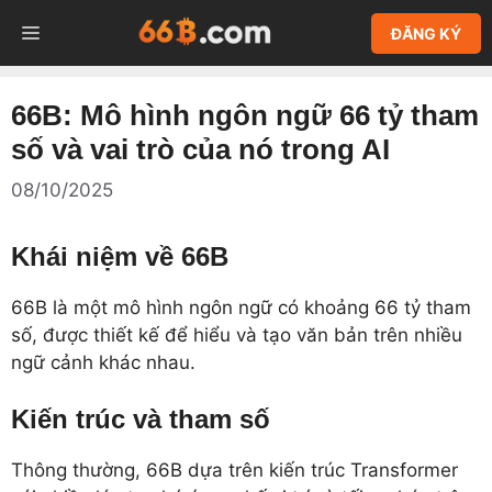
Chuyển
MENU
ĐĂNG KÝ
đến
nội
dung
66B: Mô hình ngôn ngữ 66 tỷ tham
số và vai trò của nó trong AI
08/10/2025
Khái niệm về 66B
66B là một mô hình ngôn ngữ có khoảng 66 tỷ tham
số, được thiết kế để hiểu và tạo văn bản trên nhiều
ngữ cảnh khác nhau.
Kiến trúc và tham số
Thông thường, 66B dựa trên kiến trúc Transformer