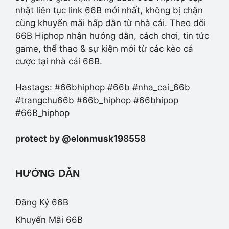
nhật liên tục link 66B mới nhất, không bị chặn
cùng khuyến mãi hấp dẫn từ nhà cái. Theo dõi
66B Hiphop nhận hướng dẫn, cách chơi, tin tức
game, thể thao & sự kiện mới từ các kèo cá
cược tại nhà cái 66B.
Hastags: #66bhiphop #66b #nha_cai_66b
#trangchu66b #66b_hiphop #66bhipop
#66B_hiphop
protect by @elonmusk198558
HƯỚNG DẪN
Đăng Ký 66B
Khuyến Mãi 66B