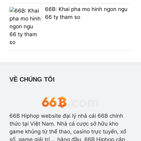
66B: Khai pha mo hinh ngon ngu
66 ty tham so
VỀ CHÚNG TÔI
66B Hiphop website đại lý nhà cái 66B chính
thức tại Việt Nam. Nhà cá cược sở hữu kho
game khủng từ thể thao, casino trực tuyến, xổ
số, game giải trí,… hàng đầu. 66B Hiphop cập