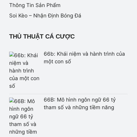
Thông Tin Sản Phẩm
Soi Kèo – Nhận Định Bóng Đá
THỦ THUẬT CÁ CƯỢC
66b: Khái niệm và hành trình của
một con số
66B: Mô hình ngôn ngữ 66 tỷ
tham số và những tiềm năng