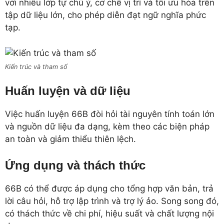
với nhiều lớp tự chú ý, cơ chế vị trí và tối ưu hóa trên
tập dữ liệu lớn, cho phép diễn đạt ngữ nghĩa phức
tạp.
Kiến trúc và tham số
Huấn luyện và dữ liệu
Việc huấn luyện 66B đòi hỏi tài nguyên tính toán lớn
và nguồn dữ liệu đa dạng, kèm theo các biện pháp
an toàn và giảm thiểu thiên lệch.
Ứng dụng và thách thức
66B có thể được áp dụng cho tổng hợp văn bản, trả
lời câu hỏi, hỗ trợ lập trình và trợ lý ảo. Song song đó,
có thách thức về chi phí, hiệu suất và chất lượng nội