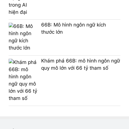
66B: Mô hình ngôn ngữ kích
thước lớn
Khám phá 66B: mô hình ngôn ngữ
quy mô lớn với 66 tỷ tham số