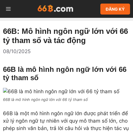
Chuyển
MENU
ĐĂNG KÝ
đến
nội
dung
66B: Mô hình ngôn ngữ lớn với 66
tỷ tham số và tác động
08/10/2025
66B là mô hình ngôn ngữ lớn với 66
tỷ tham số
66B là mô hình ngôn ngữ lớn với 66 tỷ tham số
66B là một mô hình ngôn ngữ lớn được phát triển để
xử lý ngôn ngữ tự nhiên với quy mô tham số lớn, cho
phép sinh văn bản, trả lời câu hỏi và thực hiện tác vụ