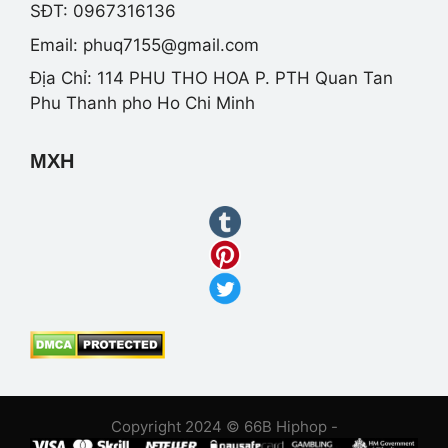
SĐT: 0967316136
Email:
phuq7155@gmail.com
Địa Chỉ: 114 PHU THO HOA P. PTH Quan Tan
Phu Thanh pho Ho Chi Minh
MXH
Copyright 2024 © 66B Hiphop -