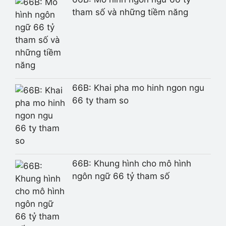
tham số và những tiềm năng
66B: Khai pha mo hinh ngon ngu
66 ty tham so
66B: Khung hình cho mô hình
ngôn ngữ 66 tỷ tham số