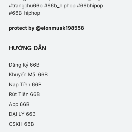
#trangchu66b #66b_hiphop #66bhipop
#66B_hiphop
protect by @elonmusk198558
HƯỚNG DẪN
Đăng Ký 66B
Khuyến Mãi 66B
Nạp Tiền 66B
Rút Tiền 66B
App 66B
ĐẠI LÝ 66B
CSKH 66B