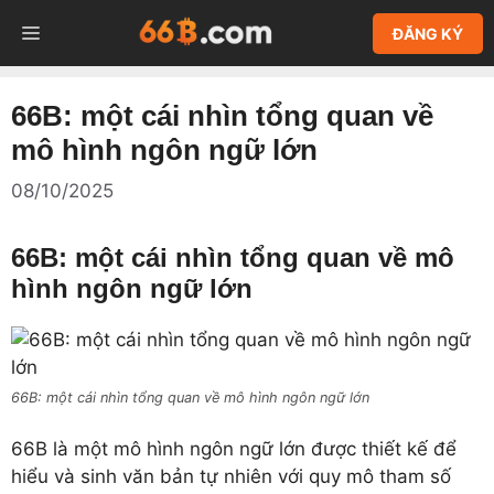
Chuyển
MENU
ĐĂNG KÝ
đến
nội
dung
66B: một cái nhìn tổng quan về
mô hình ngôn ngữ lớn
08/10/2025
66B: một cái nhìn tổng quan về mô
hình ngôn ngữ lớn
66B: một cái nhìn tổng quan về mô hình ngôn ngữ lớn
66B là một mô hình ngôn ngữ lớn được thiết kế để
hiểu và sinh văn bản tự nhiên với quy mô tham số