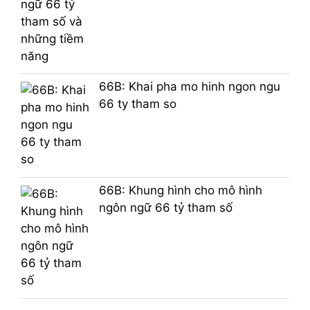
66B: Khai pha mo hinh ngon ngu
66 ty tham so
66B: Khung hình cho mô hình
ngôn ngữ 66 tỷ tham số