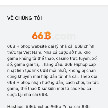
VỀ CHÚNG TÔI
66B Hiphop website đại lý nhà cái 66B chính
thức tại Việt Nam. Nhà cá cược sở hữu kho
game khủng từ thể thao, casino trực tuyến, xổ
số, game giải trí,… hàng đầu. 66B Hiphop cập
nhật liên tục link 66B mới nhất, không bị chặn
cùng khuyến mãi hấp dẫn từ nhà cái. Theo dõi
66B Hiphop nhận hướng dẫn, cách chơi, tin tức
game, thể thao & sự kiện mới từ các kèo cá
cược tại nhà cái 66B.
Hastags: #66bhiphop #66b #nha_cai_66b