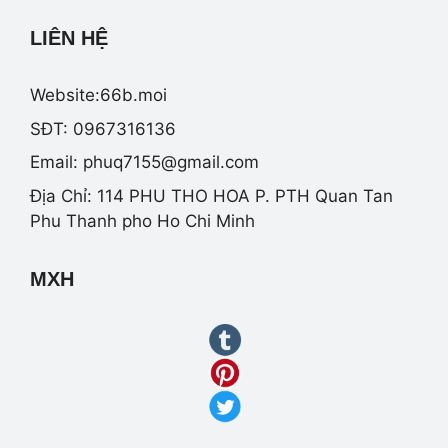
LIÊN HỆ
Website:66b.moi
SĐT: 0967316136
Email:
phuq7155@gmail.com
Địa Chỉ: 114 PHU THO HOA P. PTH Quan Tan
Phu Thanh pho Ho Chi Minh
MXH