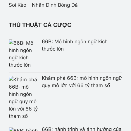
Soi Kèo – Nhận Định Bóng Đá
THỦ THUẬT CÁ CƯỢC
66B: Mô hình ngôn ngữ kích
thước lớn
Khám phá 66B: mô hình ngôn ngữ
quy mô lớn với 66 tỷ tham số
66B: hành trình và ảnh hưởng của