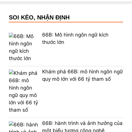
SOI KÈO, NHẬN ĐỊNH
66B: Mô hình ngôn ngữ kích
thước lớn
Khám phá 66B: mô hình ngôn ngữ
quy mô lớn với 66 tỷ tham số
66B: hành trình và ảnh hưởng của
một biểu tượng công nghệ