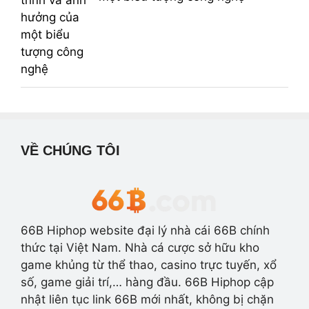
VỀ CHÚNG TÔI
66B Hiphop website đại lý nhà cái 66B chính
thức tại Việt Nam. Nhà cá cược sở hữu kho
game khủng từ thể thao, casino trực tuyến, xổ
số, game giải trí,… hàng đầu. 66B Hiphop cập
nhật liên tục link 66B mới nhất, không bị chặn