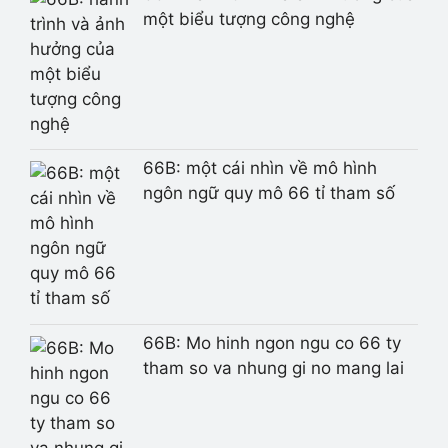
một biểu tượng công nghệ
66B: một cái nhìn về mô hình
ngôn ngữ quy mô 66 tỉ tham số
66B: Mo hinh ngon ngu co 66 ty
tham so va nhung gi no mang lai