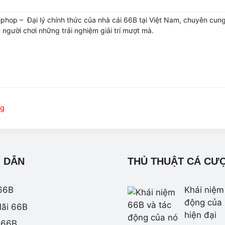
phop – Đại lý chính thức của nhà cái 66B tại Việt Nam, chuyên cun
người chơi những trải nghiệm giải trí mượt mà.
ng
 DẪN
THỦ THUẬT CÁ CƯ
66B
Khái niệm
động của 
ãi 66B
hiện đại
 66B