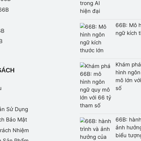
 66B
66B: Mô h
6B
ngữ kích 
B
Khám phá
SÁCH
hình ngôn
mô lớn vớ
u
số
ản Sử Dụng
66B: hành
ch Bảo Mật
ảnh hưởn
Trách Nhiệm
biểu tượn
n Sản Phẩm