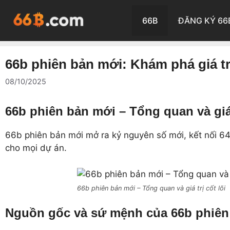
Chuyển
đến
66B
ĐĂNG KÝ 66
nội
dung
66b phiên bản mới: Khám phá giá t
08/10/2025
66b phiên bản mới – Tổng quan và giá t
66b phiên bản mới mở ra kỷ nguyên số mới, kết nối 64
cho mọi dự án.
66b phiên bản mới – Tổng quan và giá trị cốt lõi
Nguồn gốc và sứ mệnh của 66b phiên