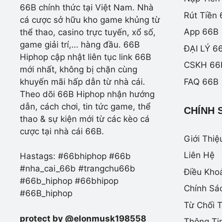
66B chính thức tại Việt Nam. Nhà
Rút Tiền
cá cược sở hữu kho game khủng từ
App 66B
thể thao, casino trực tuyến, xổ số,
game giải trí,… hàng đầu. 66B
ĐẠI LÝ 6
Hiphop cập nhật liên tục link 66B
CSKH 66
mới nhất, không bị chặn cùng
FAQ 66B
khuyến mãi hấp dẫn từ nhà cái.
Theo dõi 66B Hiphop nhận hướng
dẫn, cách chơi, tin tức game, thể
CHÍNH 
thao & sự kiện mới từ các kèo cá
cược tại nhà cái 66B.
Giới Thiệ
Liên Hệ
Hastags: #66bhiphop #66b
#nha_cai_66b #trangchu66b
Điều Kho
#66b_hiphop #66bhipop
Chính Sá
#66B_hiphop
Từ Chối 
protect by @elonmusk198558
Thông Ti