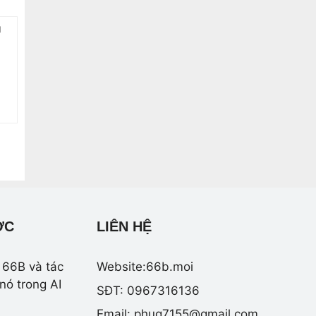
g
ỢC
LIÊN HỆ
 66B và tác
Website:66b.moi
nó trong AI
SĐT: 0967316136
Email:
phuq7155@gmail.com