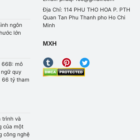
Địa Chỉ: 114 PHU THO HOA P. PTH
Quan Tan Phu Thanh pho Ho Chi
ình ngôn
Minh
thước lớn
MXH
 66B: mô
 ngữ quy
i 66 tỷ tham
 trình và
g của một
g công nghệ