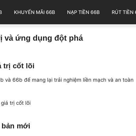
B
KHUYẾN MÃI 66B
NẠP TIỀN 66B
RÚT TIỀN 
rị và ứng dụng đột phá
rị cốt lõi
b và 66b để mang lại trải nghiệm liền mạch và an toàn
 bản mới