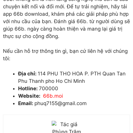
chuyện kết nối và đổi mới. Để tự trải nghiệm, hãy tải
app 66b download, khám phá các giải pháp phù hợp
với nhu cầu của bạn. Đánh giá 66b. từ người dùng sẽ
giúp 66b. ngày càng hoàn thiện và mang lại giá trị
thực sự cho cộng đồng.
Nếu cần hỗ trợ thông tin gì, bạn cứ liên hệ với chúng
tôi:
Địa chỉ:
114 PHU THO HOA P. PTH Quan Tan
Phu Thanh pho Ho Chi Minh
Hotline:
700000
Website:
66b.moi
Email:
phuq7155@gmail.com