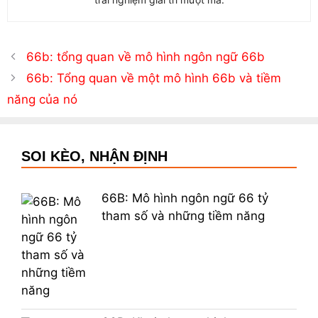
66b: tổng quan về mô hình ngôn ngữ 66b
66b: Tổng quan về một mô hình 66b và tiềm
năng của nó
SOI KÈO, NHẬN ĐỊNH
66B: Mô hình ngôn ngữ 66 tỷ
tham số và những tiềm năng