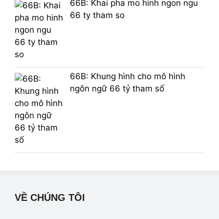
66B: Khai pha mo hinh ngon ngu
66 ty tham so
66B: Khung hình cho mô hình
ngôn ngữ 66 tỷ tham số
VỀ CHÚNG TÔI