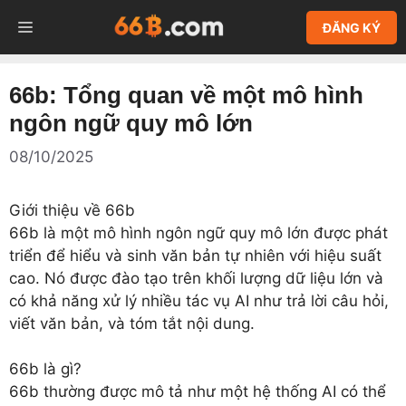
Chuyển
MENU
ĐĂNG KÝ
đến
nội
dung
66b: Tổng quan về một mô hình
ngôn ngữ quy mô lớn
08/10/2025
Giới thiệu về 66b
66b là một mô hình ngôn ngữ quy mô lớn được phát
triển để hiểu và sinh văn bản tự nhiên với hiệu suất
cao. Nó được đào tạo trên khối lượng dữ liệu lớn và
có khả năng xử lý nhiều tác vụ AI như trả lời câu hỏi,
viết văn bản, và tóm tắt nội dung.
66b là gì?
66b thường được mô tả như một hệ thống AI có thể