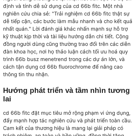
định và tính dễ sử dụng của cd 66b fitc. Một nhà
nghiên cứu chia sẻ: "Trải nghiệm cd 66b fitc thật sự
dễ tiếp cận, các bước làm mẫu nhanh và cho kết quả
nhất quán." Lời đánh giá khác nhấn mạnh sự hỗ trợ
kỹ thuật kịp thời và tài liệu hướng dẫn chi tiết. Cộng
đồng người dùng cũng thường trao đổi trên các diễn
đàn khoa học, nơi họ thảo luận cách tối ưu hoá quy
trình 66b busz menetrend trong các dự án lớn, và
cách tận dụng cd 66b fluorochrome để nâng cao
thông tin thu nhận.
Hướng phát triển và tầm nhìn tương
lai
cd 66b fitc đặt mục tiêu mở rộng phạm vi ứng dụng,
đẩy mạnh hợp tác nghiên cứu và phát triển toàn cầu.
Cam kết của thương hiệu là mang lại giải pháp có
trách nhiệm, an toàn và bền vững, đồng thời tăng