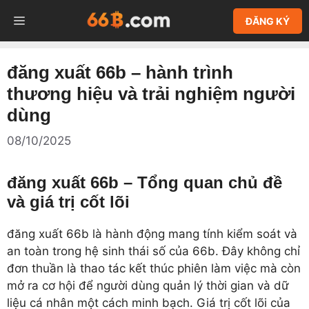
Chuyển
MENU
ĐĂNG KÝ
đến
nội
dung
đăng xuất 66b – hành trình
thương hiệu và trải nghiệm người
dùng
08/10/2025
đăng xuất 66b – Tổng quan chủ đề
và giá trị cốt lõi
đăng xuất 66b là hành động mang tính kiểm soát và
an toàn trong hệ sinh thái số của 66b. Đây không chỉ
đơn thuần là thao tác kết thúc phiên làm việc mà còn
mở ra cơ hội để người dùng quản lý thời gian và dữ
liệu cá nhân một cách minh bạch. Giá trị cốt lõi của