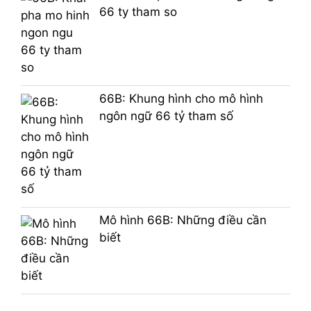
66 ty tham so
66B: Khung hình cho mô hình
ngôn ngữ 66 tỷ tham số
Mô hình 66B: Những điều cần
biết