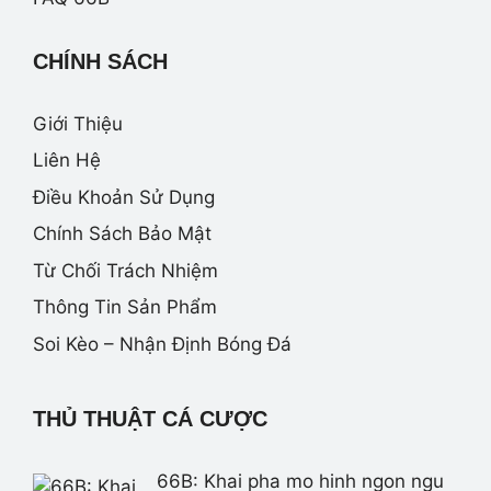
CHÍNH SÁCH
Giới Thiệu
Liên Hệ
Điều Khoản Sử Dụng
Chính Sách Bảo Mật
Từ Chối Trách Nhiệm
Thông Tin Sản Phẩm
Soi Kèo – Nhận Định Bóng Đá
THỦ THUẬT CÁ CƯỢC
66B: Khai pha mo hinh ngon ngu