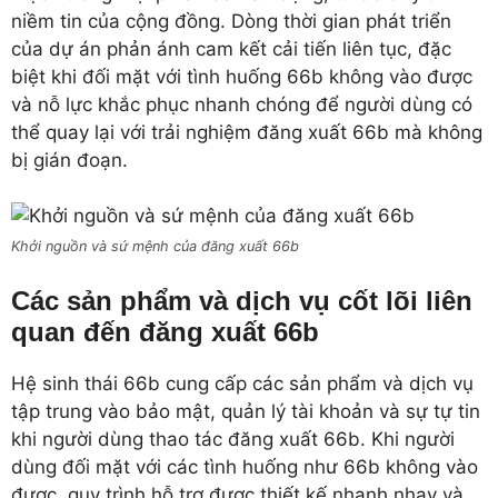
niềm tin của cộng đồng. Dòng thời gian phát triển
của dự án phản ánh cam kết cải tiến liên tục, đặc
biệt khi đối mặt với tình huống 66b không vào được
và nỗ lực khắc phục nhanh chóng để người dùng có
thể quay lại với trải nghiệm đăng xuất 66b mà không
bị gián đoạn.
Khởi nguồn và sứ mệnh của đăng xuất 66b
Các sản phẩm và dịch vụ cốt lõi liên
quan đến đăng xuất 66b
Hệ sinh thái 66b cung cấp các sản phẩm và dịch vụ
tập trung vào bảo mật, quản lý tài khoản và sự tự tin
khi người dùng thao tác đăng xuất 66b. Khi người
dùng đối mặt với các tình huống như 66b không vào
được, quy trình hỗ trợ được thiết kế nhanh nhạy và