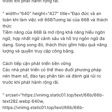
trước khi phát hành rộng rãi.
" width="640" height="427" title="Đạo đức và an
toàn khi làm việc với 66B
Tương lai của 66B và thách
thức
Tiềm năng của 66B là mở rộng khả năng hiểu ngôn
ngữ, hợp nhất ngữ cảnh sâu và hỗ trợ ngôn ngữ đa
dạng. Song song đó, thách thức gồm hiệu quả năng
lượng và quyền truy cập công bằng.
Cách tiếp cận phát triển bền vững
Các nhà phát triển có thể theo đuổi phương pháp
nén tham số, đào tạo phân tán và đánh giá rủi ro
trước khi phát hành rộng rãi.
" srcset="https://vnimg.static01.top/text/66b/66b-
text282.webp 640w,
https://vnimg.static01.top/text/66b/66b-