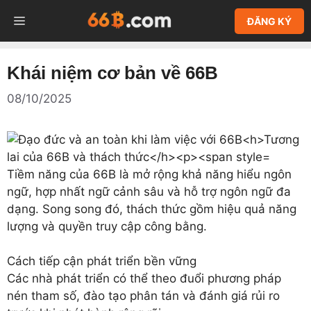
Chuyển
MENU
ĐĂNG KÝ
đến
nội
dung
Khái niệm cơ bản về 66B
08/10/2025
Tiềm năng của 66B là mở rộng khả năng hiểu ngôn
ngữ, hợp nhất ngữ cảnh sâu và hỗ trợ ngôn ngữ đa
dạng. Song song đó, thách thức gồm hiệu quả năng
lượng và quyền truy cập công bằng.
Cách tiếp cận phát triển bền vững
Các nhà phát triển có thể theo đuổi phương pháp
nén tham số, đào tạo phân tán và đánh giá rủi ro