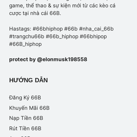
game, thể thao & sự kiện mới từ các kèo cá
cược tại nhà cái 66B.
Hastags: #66bhiphop #66b #nha_cai_66b
#trangchu66b #66b_hiphop #66bhipop
#66B_hiphop
protect by @elonmusk198558
HƯỚNG DẪN
Đăng Ký 66B
Khuyến Mãi 66B
Nạp Tiền 66B
Rút Tiền 66B