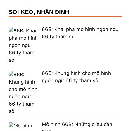
SOI KÈO, NHẬN ĐỊNH
66B: Khai pha mo hinh ngon ngu
66 ty tham so
66B: Khung hình cho mô hình
ngôn ngữ 66 tỷ tham số
Mô hình 66B: Những điều cần