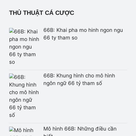
THỦ THUẬT CÁ CƯỢC
66B: Khai pha mo hinh ngon ngu
66 ty tham so
66B: Khung hình cho mô hình
ngôn ngữ 66 tỷ tham số
Mô hình 66B: Những điều cần