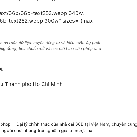
p/text/66b/66b-text282.webp 640w,
b/66b-text282.webp 300w" sizes="(max-
a an toàn dữ liệu, quyền riêng tư và hiệu suất. Sự phát
cộng đồng, tiêu chuẩn mở và các mô hình cấp phép phù
ôi:
u Thanh pho Ho Chi Minh
phop – Đại lý chính thức của nhà cái 66B tại Việt Nam, chuyên cun
người chơi những trải nghiệm giải trí mượt mà.