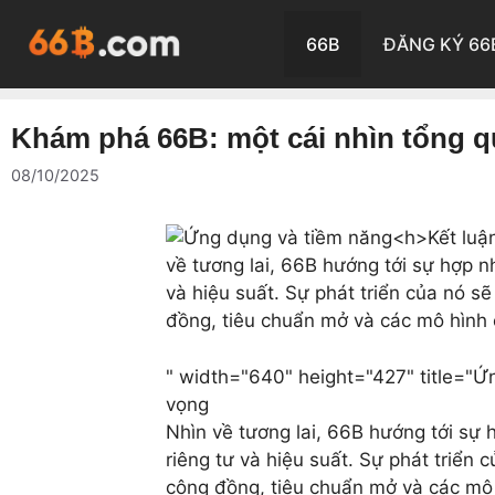
Chuyển
đến
66B
ĐĂNG KÝ 66
nội
dung
Khám phá 66B: một cái nhìn tổng q
08/10/2025
về tương lai, 66B hướng tới sự hợp nh
và hiệu suất. Sự phát triển của nó s
đồng, tiêu chuẩn mở và các mô hình
" width="640" height="427" title="Ứ
vọng
Nhìn về tương lai, 66B hướng tới sự 
riêng tư và hiệu suất. Sự phát triển
cộng đồng, tiêu chuẩn mở và các mô