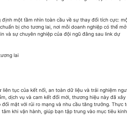
 định một tầm nhìn toàn cầu về sự thay đổi tích cực: m
chuẩn bị cho tương lai, nơi mỗi doanh nghiệp có thể mở
tin và sự chuyên nghiệp của đội ngũ đằng sau link dự
liên tục của kết nối, an toàn dữ liệu và trải nghiệm ngư
m, dịch vụ và cam kết đổi mới, thương hiệu này đã xây
đối mặt với rủi ro mạng và nhu cầu tăng trưởng. Thực t
 tâm khi vận hành, giúp bạn tập trung vào mục tiêu kinh