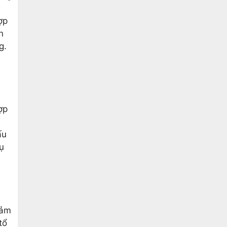
ợp
n
g.
ợp
ấu
ụ
đảm
tổ