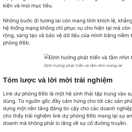
kiện và mọi mục tiêu.
Những bước đi tương lai còn mang tính khích lệ, khẳng
hệ thống mạng không chỉ phục vụ cho hiện tại mà còn 
rộng, sáng tạo và bảo vệ dữ liệu của mình bằng niềm 
phòng 66b.
Định hướng phát triển và tầm nhìn tương lai
Tóm lược và lời mời trải nghiệm
Link dự phòng 66b là một hệ sinh thái tập trung vào sự 
dùng. Từ nguồn gốc đầy cảm hứng cho tới các sản phẩ
dựng một nền tảng đáng tin cậy cho các doanh nghiệp 
cho thấy trải nghiệm link dự phòng 66b mang lại sự an
doanh mà không phải lo lắng về sự cố đường truyền.