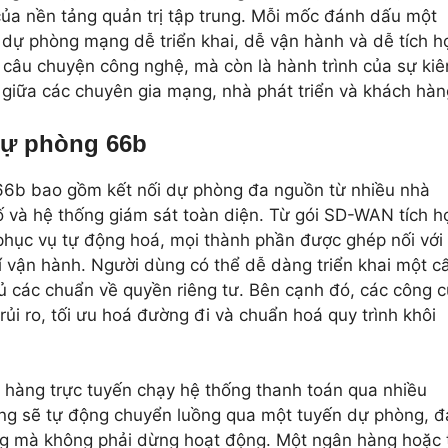
của nền tảng quản trị tập trung. Mỗi mốc đánh dấu một
 dự phòng mạng dễ triển khai, dễ vận hành và dễ tích h
à câu chuyện công nghệ, mà còn là hành trình của sự kiê
c giữa các chuyên gia mạng, nhà phát triển và khách hàn
 dự phòng 66b
 66b bao gồm kết nối dự phòng đa nguồn từ nhiều nhà
ố và hệ thống giám sát toàn diện. Từ gói SD-WAN tích h
I phục vụ tự động hoá, mọi thành phần được ghép nối với
phí vận hành. Người dùng có thể dễ dàng triển khai một c
 các chuẩn về quyền riêng tư. Bên cạnh đó, các công c
rủi ro, tối ưu hoá đường đi và chuẩn hoá quy trình khôi
 hàng trực tuyến chạy hệ thống thanh toán qua nhiều
ống sẽ tự động chuyển luồng qua một tuyến dự phòng, 
ng mà không phải dừng hoạt động. Một ngân hàng hoặc 