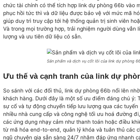
chức tài chính có thể tích hợp link dự phòng 66b vào
phục hồi tức thì và dữ liệu được bảo vệ với mức mã hó
giúp duy trì truy cập tới hệ thống quản trị sinh viên ho
Và trong mọi trường hợp, trải nghiệm người dùng vẫn l
lượng và ưu tiên dữ liệu có sẵn.
Sản phẩm và dịch vụ cốt lõi của link dự phòng 6
Ưu thế và cạnh tranh của link dự phò
So sánh với các đối thủ, link dự phòng 66b nổi lên n
khách hàng. Dưới đây là một số ưu điểm đáng chú ý: T
sự cố và tự động chuyển tiếp lưu lượng qua các tuyến đ
nhiều nhà cung cấp và công nghệ tối ưu hoá đường đi,
các ứng dụng nhạy cảm như thanh toán hoặc điều khiển
từ mã hóa end-to-end, quản lý khóa và tuân thủ các ch
ngũ chuyên gia sẵn sàng 24/7 nhằm đáp ứng nhanh các