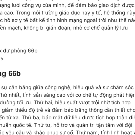
 mạng lưới công vụ của mình, để đảm bảo giao dịch được
a cao. Trong môi trường giáo dục hay y tế, hệ thống nà
ặc hồ sơ y tế bất kể tình hình mạng ngoài trời như thế nà
iền mạch, không bị gián đoạn, nhờ cơ chế quản lý lưu
6b
ng 66b
hờ sự cân bằng giữa công nghệ, hiệu quả và sự chăm sóc
hứ nhất, tính sẵn sàng cao với cơ chế tự động phát hiệ
ường tối ưu. Thứ hai, hiệu suất vượt trội nhờ tích hợp
 giảm thiểu độ trễ và đảm bảo băng thông cần thiết ch
 từ xa. Thứ ba, bảo mật dữ liệu được tích hợp toàn di
uẩn quốc tế. Thứ tư, hỗ trợ và quản trị tận tâm với đội
 yêu cầu và khắc phục sự cố. Thứ năm, tính linh hoạt 