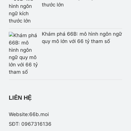
thước lớn
Khám phá 66B: mô hình ngôn ngữ
quy mô lớn với 66 tỷ tham số
LIÊN HỆ
Website:66b.moi
SĐT: 0967316136