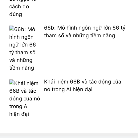
66b: Mô hình ngôn ngữ lớn 66 tỷ
tham số và những tiềm năng
Khái niệm 66B và tác động của
nó trong AI hiện đại