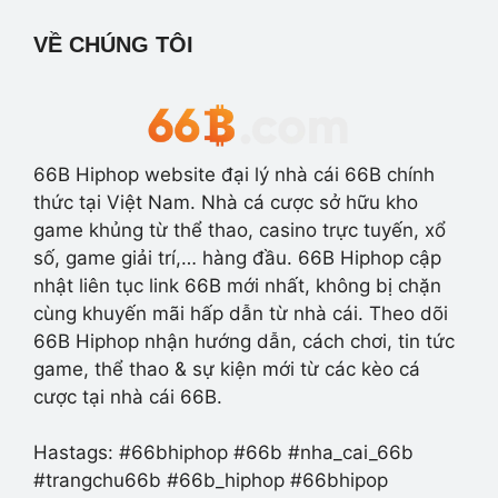
VỀ CHÚNG TÔI
66B Hiphop website đại lý nhà cái 66B chính
thức tại Việt Nam. Nhà cá cược sở hữu kho
game khủng từ thể thao, casino trực tuyến, xổ
số, game giải trí,… hàng đầu. 66B Hiphop cập
nhật liên tục link 66B mới nhất, không bị chặn
cùng khuyến mãi hấp dẫn từ nhà cái. Theo dõi
66B Hiphop nhận hướng dẫn, cách chơi, tin tức
game, thể thao & sự kiện mới từ các kèo cá
cược tại nhà cái 66B.
Hastags: #66bhiphop #66b #nha_cai_66b
#trangchu66b #66b_hiphop #66bhipop