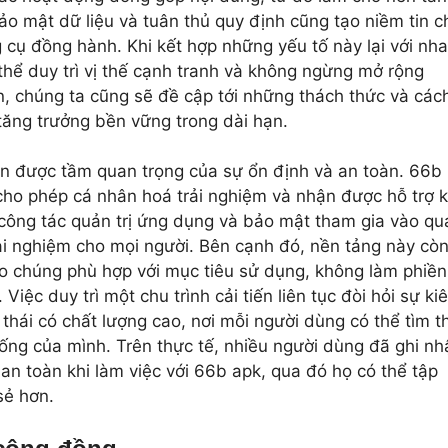
bảo mật dữ liệu và tuân thủ quy định cũng tạo niềm tin c
 cụ đồng hành. Khi kết hợp những yếu tố này lại với nha
thể duy trì vị thế cạnh tranh và không ngừng mở rộng
n, chúng ta cũng sẽ đề cập tới những thách thức và các
tăng trưởng bền vững trong dài hạn.
hận được tầm quan trọng của sự ổn định và an toàn. 66b
 cho phép cá nhân hoá trải nghiệm và nhận được hỗ trợ k
công tác quản trị ứng dụng và bảo mật tham gia vào qu
trải nghiệm cho mọi người. Bên cạnh đó, nền tảng này cò
cho chúng phù hợp với mục tiêu sử dụng, không làm phiền
ệc duy trì một chu trình cải tiến liên tục đòi hỏi sự ki
thái có chất lượng cao, nơi mỗi người dùng có thể tìm t
ng của mình. Trên thực tế, nhiều người dùng đã ghi nh
h an toàn khi làm việc với 66b apk, qua đó họ có thể tập
sẻ hơn.