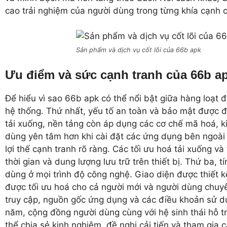
cao trải nghiệm của người dùng trong từng khía cạnh 
Sản phẩm và dịch vụ cốt lõi của 66b apk
Ưu điểm và sức cạnh tranh của 66b a
Để hiểu vì sao 66b apk có thể nổi bật giữa hàng loạt 
hệ thống. Thứ nhất, yếu tố an toàn và bảo mật được đ
tải xuống, nền tảng còn áp dụng các cơ chế mã hoá, k
dùng yên tâm hơn khi cài đặt các ứng dụng bên ngoài 
lợi thế cạnh tranh rõ ràng. Các tối ưu hoá tải xuống v
thời gian và dung lượng lưu trữ trên thiết bị. Thứ ba,
dùng ở mọi trình độ công nghệ. Giao diện được thiết kế 
được tối ưu hoá cho cả người mới và người dùng chuyê
truy cập, nguồn gốc ứng dụng và các điều khoản sử d
năm, cộng đồng người dùng cùng với hệ sinh thái hỗ t
thể chia sẻ kinh nghiệm, đề nghị cải tiến và tham gia