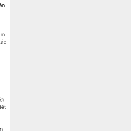
Bên
iệm
tác
ời
iết
em