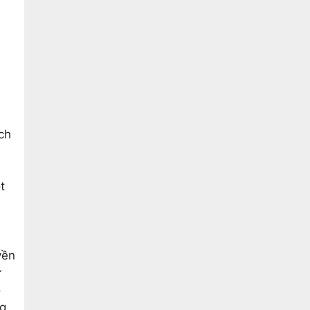
ch
t
yền
ứ
ó
ng