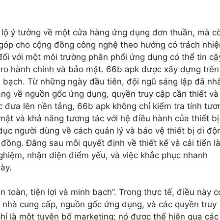
é lộ ý tưởng về một cửa hàng ứng dụng đơn thuần, mà c
 góp cho cộng đồng công nghệ theo hướng có trách nhi
i với một môi trường phân phối ứng dụng có thể tin cậ
i ro hành chính và bảo mật. 66b apk được xây dựng trên
h bạch. Từ những ngày đầu tiên, đội ngũ sáng lập đã nh
àng về nguồn gốc ứng dụng, quyền truy cập cần thiết và
đưa lên nền tảng, 66b apk không chỉ kiểm tra tính tươ
mật và khả năng tương tác với hệ điều hành của thiết bị
ục người dùng về cách quản lý và bảo vệ thiết bị di độ
đồng. Đằng sau mỗi quyết định về thiết kế và cải tiến l
nghiệm, nhận diện điểm yếu, và việc khắc phục nhanh
ày.
toàn, tiện lợi và minh bạch”. Trong thực tế, điều này c
về nhà cung cấp, nguồn gốc ứng dụng, và các quyền truy
hỉ là một tuyên bố marketing; nó được thể hiện qua các