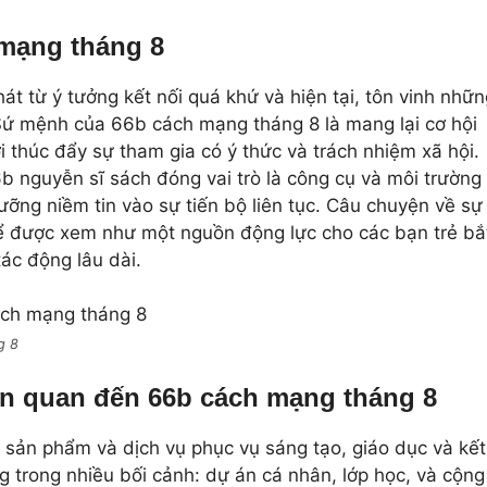
mạng tháng 8
t từ ý tưởng kết nối quá khứ và hiện tại, tôn vinh nhữn
ẻ. Sứ mệnh của 66b cách mạng tháng 8 là mang lại cơ hội
i thúc đẩy sự tham gia có ý thức và trách nhiệm xã hội.
b nguyễn sĩ sách đóng vai trò là công cụ và môi trường
dưỡng niềm tin vào sự tiến bộ liên tục. Câu chuyện về sự
ể được xem như một nguồn động lực cho các bạn trẻ bắ
ác động lâu dài.
g 8
iên quan đến 66b cách mạng tháng 8
 sản phẩm và dịch vụ phục vụ sáng tạo, giáo dục và kết
g trong nhiều bối cảnh: dự án cá nhân, lớp học, và cộng