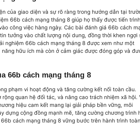
iện của giao diện và sự rõ ràng trong hướng dẫn tại trườ
hiệm 66b cách mạng tháng 8 giúp họ thấy được tiến trình
vào công việc hàng ngày. Các bài đánh giá 66b cách m
tin tưởng vào chất lượng nội dung, đồng thời khen ngợi
. Trải nghiệm 66b cách mạng tháng 8 được xem như một
tính năng hữu ích mà còn ở cảm giác được đóng góp và đư
ủa 66b cách mạng tháng 8
ộng phạm vi hoạt động và tăng cường kết nối toàn cầu.
ở rộng quan hệ đối tác, và nâng cao trách nhiệm xã hội. 
thương hiệu cam kết mang lại giải pháp bền vững, môi
Xây dựng cộng đồng mạnh mẽ, tăng cường chương trình 
để 66b cách mạng tháng 8 vững bước trên hành trình toà