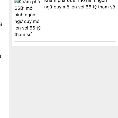
Khám phá 66B: mô hình ngôn
ngữ quy mô lớn với 66 tỷ tham số
g
t