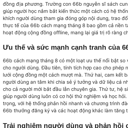
đồng địa phương. Trường con 66b nguyễn sĩ sách cung 
giúp người học nắm bắt kiến thức một cách có hệ thố
khích người dùng tham gia đóng góp nội dung, trao đ
thực tế của 66b cách mạng tháng 8 bao gồm cả nền tả
hoạt động cộng đồng offline, mang lại giá trị rõ ràng 
Ưu thế và sức mạnh cạnh tranh của 6
66b cách mạng tháng 8 có một loạt ưu thế nổi bật so v
cho người dùng. Đầu tiên, tính tích hợp cao cho phép 
lưới cộng đồng một cách mượt mà. Thứ hai, cam kết b
người dùng an tâm khi chia sẻ ý tưởng và dữ liệu cá 
cho cả người mới bắt đầu lẫn chuyên gia. Thứ tư, hệ si
giúp người dùng luôn có cơ hội thử nghiệm và học hỏ
trọng, với hệ thống phản hồi nhanh và chương trình đà
66b thưởng đăng ký và các hoạt động khác làm tăng tí
Trải nghiệm người dùng và phản hồi