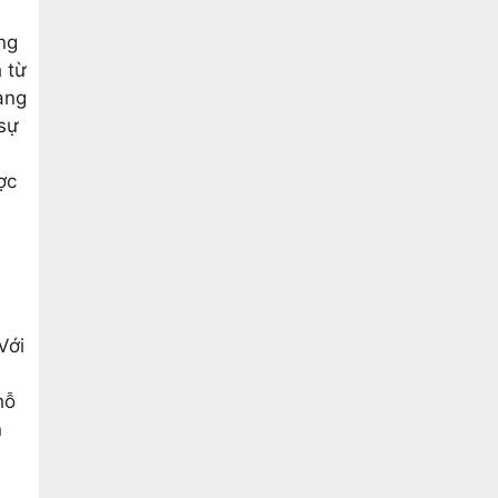
ng
 từ
ạng
 sự
ợc
Với
hỗ
n