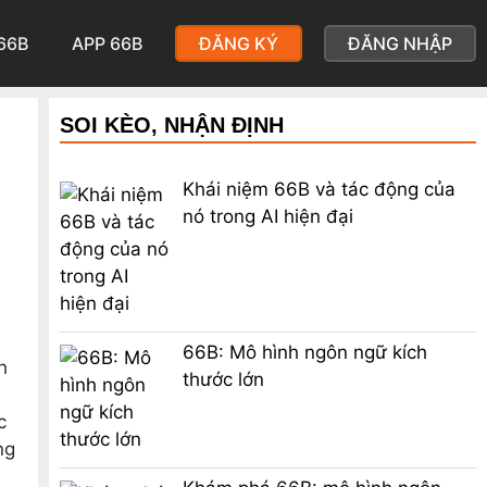
66B
APP 66B
ĐĂNG KÝ
ĐĂNG NHẬP
SOI KÈO, NHẬN ĐỊNH
Khái niệm 66B và tác động của
nó trong AI hiện đại
66B: Mô hình ngôn ngữ kích
h
thước lớn
c
ng