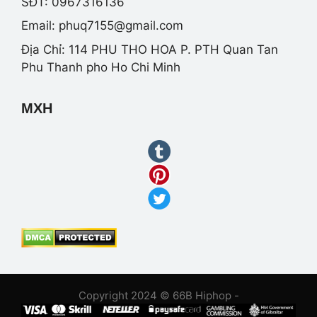
SĐT: 0967316136
Email:
phuq7155@gmail.com
Địa Chỉ: 114 PHU THO HOA P. PTH Quan Tan
Phu Thanh pho Ho Chi Minh
MXH
Copyright 2024 © 66B Hiphop -