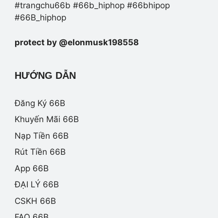
#trangchu66b #66b_hiphop #66bhipop
#66B_hiphop
protect by @elonmusk198558
HƯỚNG DẪN
Đăng Ký 66B
Khuyến Mãi 66B
Nạp Tiền 66B
Rút Tiền 66B
App 66B
ĐẠI LÝ 66B
CSKH 66B
FAQ 66B