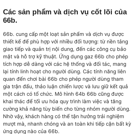
Các sản phẩm và dịch vụ cốt lõi của
66b.
66b. cung cấp một loạt sản phẩm và dịch vụ được
thiết kế để phù hợp với nhiều đối tượng: từ nền tảng
giao tiếp và quản trị nội dung, đến các công cụ bảo
mật và hỗ trợ kỹ thuật. Ứng dụng gaz 66b cho phép
tích hợp dễ dàng với các hệ thống và đối tác, mang
lại tính linh hoạt cho người dùng. Các tính năng liên
quan đến chơi bài 66b cho phép người dùng tham
gia trận đấu, thảo luận chiến lược và lưu giữ kết quả
một cách có tổ chức. Mô hình 64b 66b cũng được
khai thác để tối ưu hóa quy trình làm việc và tăng
cường khả năng tùy biến cho từng nhóm người dùng.
Nhờ vậy, khách hàng có thể tận hưởng trải nghiệm
mượt mà, nhanh chóng và an toàn khi tiếp cận bất kỳ
ứng dụng nào của 66b.