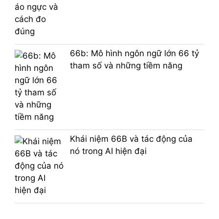
66b: Mô hình ngôn ngữ lớn 66 tỷ
tham số và những tiềm năng
Khái niệm 66B và tác động của
nó trong AI hiện đại