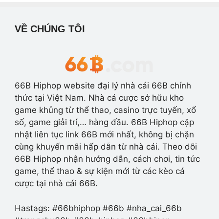
VỀ CHÚNG TÔI
66B Hiphop website đại lý nhà cái 66B chính
thức tại Việt Nam. Nhà cá cược sở hữu kho
game khủng từ thể thao, casino trực tuyến, xổ
số, game giải trí,… hàng đầu. 66B Hiphop cập
nhật liên tục link 66B mới nhất, không bị chặn
cùng khuyến mãi hấp dẫn từ nhà cái. Theo dõi
66B Hiphop nhận hướng dẫn, cách chơi, tin tức
game, thể thao & sự kiện mới từ các kèo cá
cược tại nhà cái 66B.
Hastags: #66bhiphop #66b #nha_cai_66b