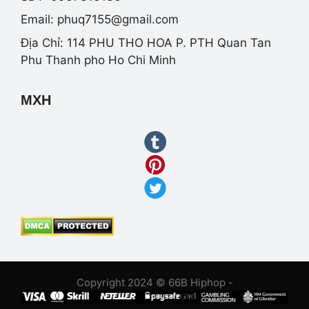
Email:
phuq7155@gmail.com
Địa Chỉ: 114 PHU THO HOA P. PTH Quan Tan
Phu Thanh pho Ho Chi Minh
MXH
Copyright 2024 © 66B Hiphop -