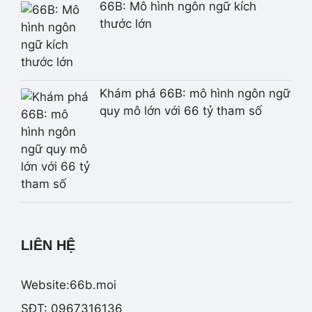
66B: Mô hình ngôn ngữ kích
thước lớn
Khám phá 66B: mô hình ngôn ngữ
quy mô lớn với 66 tỷ tham số
LIÊN HỆ
Website:66b.moi
SĐT: 0967316136