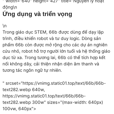
" width="640" height="427" title="Nguyên lý hoạt
động\n
Ứng dụng và triển vọng
\n
Trong giáo dục STEM, 66b được dùng để dạy lập
trình, điều khiển robot và tư duy logic. Dòng sản
phẩm 66b còn được mở rộng cho các dự án nghiên
cứu nhỏ, robot hỗ trợ người lớn tuổi và hệ thống giáo
dục từ xa. Trong tương lai, 66b có thể tích hợp kết
nối không dây, cải thiện nhận diện âm thanh và
tương tác ngôn ngữ tự nhiên.
" srcset="https://vnimg.static01.top/text/66b/66b-
text282.webp 640w,
https://vnimg.static01.top/text/66b/66b-
text282.webp 300w" sizes="(max-width: 640px)
100vw, 640px">