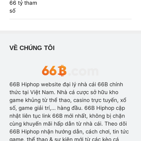
VỀ CHÚNG TÔI
66B Hiphop website đại lý nhà cái 66B chính
thức tại Việt Nam. Nhà cá cược sở hữu kho
game khủng từ thể thao, casino trực tuyến, xổ
số, game giải trí,… hàng đầu. 66B Hiphop cập
nhật liên tục link 66B mới nhất, không bị chặn
cùng khuyến mãi hấp dẫn từ nhà cái. Theo dõi
66B Hiphop nhận hướng dẫn, cách chơi, tin tức
game, thể thao & sự kiện mới từ các kèo cá