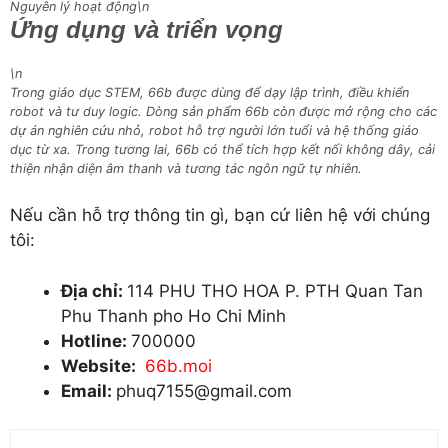
Nguyên lý hoạt động\n
Ứng dụng và triển vọng
\n
Trong giáo dục STEM, 66b được dùng để dạy lập trình, điều khiển
robot và tư duy logic. Dòng sản phẩm 66b còn được mở rộng cho các
dự án nghiên cứu nhỏ, robot hỗ trợ người lớn tuổi và hệ thống giáo
dục từ xa. Trong tương lai, 66b có thể tích hợp kết nối không dây, cải
thiện nhận diện âm thanh và tương tác ngôn ngữ tự nhiên.
Nếu cần hỗ trợ thông tin gì, bạn cứ liên hệ với chúng
tôi:
Địa chỉ:
114 PHU THO HOA P. PTH Quan Tan
Phu Thanh pho Ho Chi Minh
Hotline:
700000
Website:
66b.moi
Email:
phuq7155@gmail.com