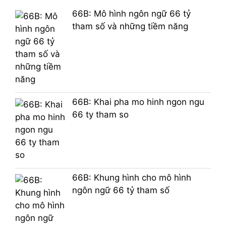
66B: Mô hình ngôn ngữ 66 tỷ
tham số và những tiềm năng
66B: Khai pha mo hinh ngon ngu
66 ty tham so
66B: Khung hình cho mô hình
ngôn ngữ 66 tỷ tham số