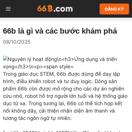
Chuyển
MENU
ĐĂNG KÝ
đến
nội
dung
66b là gì và các bước khám phá
08/10/2025
Trong giáo dục STEM, 66b được dùng để dạy lập
trình, điều khiển robot và tư duy logic. Dòng sản
phẩm 66b còn được mở rộng cho các dự án nghiên
cứu nhỏ, robot hỗ trợ người lớn tuổi và hệ thống giáo
dục từ xa. Trong tương lai, 66b có thể tích hợp kết
nối không dây, cải thiện nhận diện âm thanh và
tương tác ngôn ngữ tự nhiên.