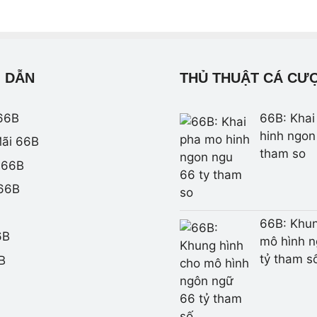
 DẪN
THỦ THUẬT CÁ CƯ
66B
66B: Khai
hinh ngon
ãi 66B
tham so
 66B
 66B
66B: Khun
6B
mô hình 
tỷ tham s
B