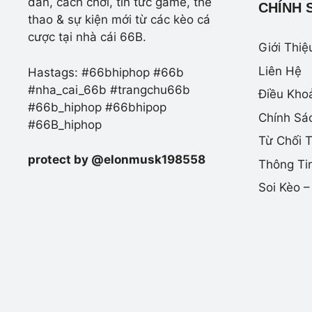
dẫn, cách chơi, tin tức game, thể
CHÍNH 
thao & sự kiện mới từ các kèo cá
cược tại nhà cái 66B.
Giới Thiệ
Liên Hệ
Hastags: #66bhiphop #66b
#nha_cai_66b #trangchu66b
Điều Kho
#66b_hiphop #66bhipop
Chính Sá
#66B_hiphop
Từ Chối 
protect by @elonmusk198558
Thông Ti
Soi Kèo 