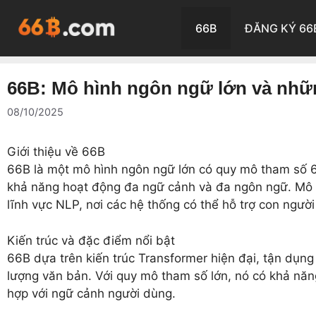
Chuyển
đến
66B
ĐĂNG KÝ 66
nội
dung
66B: Mô hình ngôn ngữ lớn và nhữ
08/10/2025
Giới thiệu về 66B
66B là một mô hình ngôn ngữ lớn có quy mô tham số 66
khả năng hoạt động đa ngữ cảnh và đa ngôn ngữ. Mô hì
lĩnh vực NLP, nơi các hệ thống có thể hỗ trợ con người
Kiến trúc và đặc điểm nổi bật
66B dựa trên kiến trúc Transformer hiện đại, tận dụng 
lượng văn bản. Với quy mô tham số lớn, nó có khả nă
hợp với ngữ cảnh người dùng.