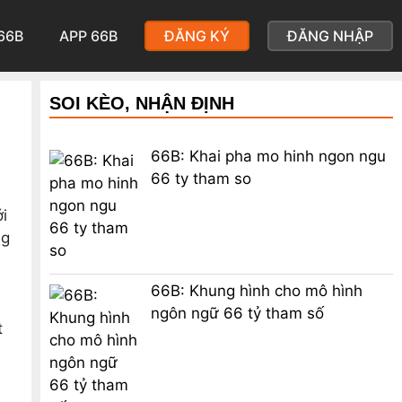
66B
APP 66B
ĐĂNG KÝ
ĐĂNG NHẬP
SOI KÈO, NHẬN ĐỊNH
66B: Khai pha mo hinh ngon ngu
66 ty tham so
i
ng
66B: Khung hình cho mô hình
ngôn ngữ 66 tỷ tham số
t