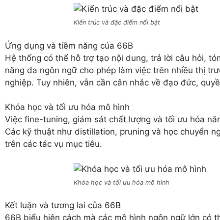
Kiến trúc và đặc điểm nổi bật
Ứng dụng và tiềm năng của 66B
Hệ thống có thể hỗ trợ tạo nội dung, trả lời câu hỏi, t
năng đa ngôn ngữ cho phép làm việc trên nhiều thị t
nghiệp. Tuy nhiên, vẫn cần cân nhắc về đạo đức, quyền
Khóa học và tối ưu hóa mô hình
Việc fine-tuning, giám sát chất lượng và tối ưu hóa nă
Các kỹ thuật như distillation, pruning và học chuyển n
trên các tác vụ mục tiêu.
Khóa học và tối ưu hóa mô hình
Kết luận và tương lai của 66B
66B biểu hiện cách mà các mô hình ngôn ngữ lớn có th