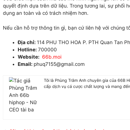
quyết định dựa trên dữ liệu. Trong tương lai, sự phối
dụng an toàn và có trách nhiệm hơn.
Nếu cần hỗ trợ thông tin gì, bạn cứ liên hệ với chúng t
Địa chỉ:
114 PHU THO HOA P. PTH Quan Tan Ph
Hotline:
700000
Website:
66b.moi
Email:
phuq7155@gmail.com
Tôi là Phùng Trâm Anh chuyên gia của 66B Hi
cấp dịch vụ cá cược chất lượng và mang đến 