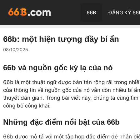
Chuyển
đến
66B
ĐĂNG KÝ 66
nội
dung
66b: một hiện tượng đầy bí ẩn
08/10/2025
66b và nguồn gốc kỳ lạ của nó
66b là một thuật ngữ được bàn tán rộng rãi trong nhi
của thông tin về nguồn gốc của nó vẫn còn nhiều bí ẩn
thuyết dân gian. Trong bài viết này, chúng ta cùng tì
công bố công khai.
Những đặc điểm nổi bật của 66b
66b được mô tả với một tập hợp đặc điểm dễ nhận biế