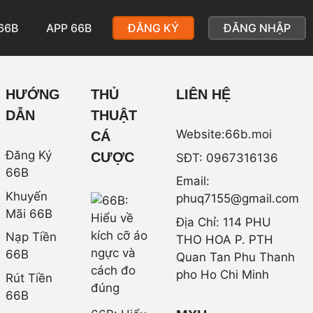
66B
APP 66B
ĐĂNG KÝ
ĐĂNG NHẬP
HƯỚNG
THỦ
LIÊN HỆ
DẪN
THUẬT
Website:66b.moi
CÁ
Đăng Ký
CƯỢC
SĐT: 0967316136
66B
Email:
Khuyến
phuq7155@gmail.com
Mãi 66B
Địa Chỉ: 114 PHU
Nạp Tiền
THO HOA P. PTH
66B
Quan Tan Phu Thanh
pho Ho Chi Minh
Rút Tiền
66B