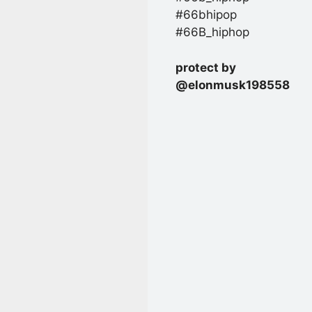
#66bhipop
#66B_hiphop
protect by
@elonmusk198558