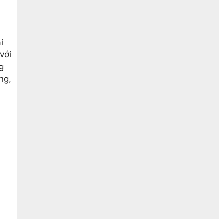
i
với
g
ng,