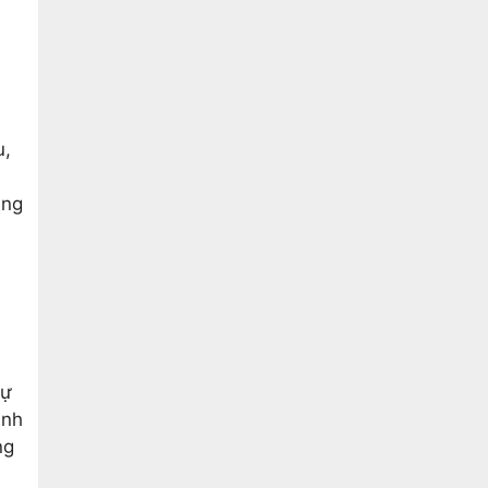
u,
àng
sự
ịnh
ng