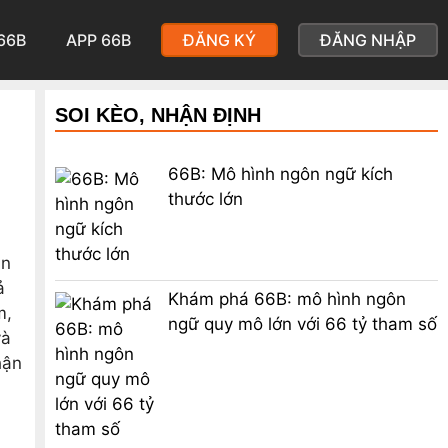
66B
APP 66B
ĐĂNG KÝ
ĐĂNG NHẬP
SOI KÈO, NHẬN ĐỊNH
66B: Mô hình ngôn ngữ kích
thước lớn
an
ả
Khám phá 66B: mô hình ngôn
m,
ngữ quy mô lớn với 66 tỷ tham số
và
hận