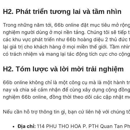
H2. Phát triển tương lai và tầm nhìn
Trong những năm tới, 66b online đặt mục tiêu mở rộng
nghiệm người dùng ở mọi nền tảng. Chúng tôi sẽ tiếp t
các khu vực phát triển như 66b hoàng diệu 2 thủ đức
lại giá trị cho khách hàng ở mọi miền thế giới. Tầm nh
có trách nhiệm và mang lại tác động tích cực cho cộn
H2. Tóm lược và lời mời trải nghiệm
66b online không chỉ là một công cụ mà là một hành t
nay và chia sẻ cảm nhận để cùng xây dựng cộng đồng s
nghiệm 66b online, đồng thời theo dõi các cập nhật mớ
Nếu cần hỗ trợ thông tin gì, bạn cứ liên hệ với chúng t
Địa chỉ:
114 PHU THO HOA P. PTH Quan Tan Ph