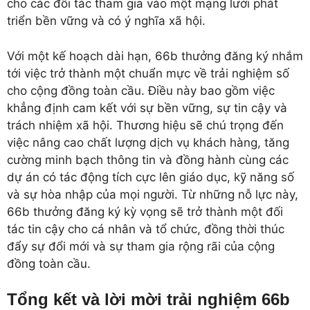
cho các đối tác tham gia vào một mạng lưới phát
triển bền vững và có ý nghĩa xã hội.
Với một kế hoạch dài hạn, 66b thưởng đăng ký nhắm
tới việc trở thành một chuẩn mực về trải nghiệm số
cho cộng đồng toàn cầu. Điều này bao gồm việc
khẳng định cam kết với sự bền vững, sự tin cậy và
trách nhiệm xã hội. Thương hiệu sẽ chú trọng đến
việc nâng cao chất lượng dịch vụ khách hàng, tăng
cường minh bạch thông tin và đồng hành cùng các
dự án có tác động tích cực lên giáo dục, kỹ năng số
và sự hòa nhập của mọi người. Từ những nỗ lực này,
66b thưởng đăng ký kỳ vọng sẽ trở thành một đối
tác tin cậy cho cá nhân và tổ chức, đồng thời thúc
đẩy sự đổi mới và sự tham gia rộng rãi của cộng
đồng toàn cầu.
Tổng kết và lời mời trải nghiệm 66b