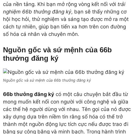
của nền tảng. Khi bạn mở rộng vòng kết nối với
trải
nghiệm 66b thưởng đăng ký
, bạn sẽ thấy những cơ
hội học hỏi, thử nghiệm và sáng tạo được mở ra một
cách tự nhiên, giúp bạn tiến xa hơn trên con đường
số hóa cá nhân và chuyên môn.
Nguồn gốc và sứ mệnh của 66b
thưởng đăng ký
Nguồn gốc và sứ mệnh của 66b thưởng đăng ký
66b thưởng đăng ký
có một câu chuyện bắt đầu từ
mong muốn kết nối con người với công nghệ và giữa
các thế hệ người dùng với nhau. Tên gọi của nó được
xây dựng dựa trên niềm tin rằng số hóa có thể trở
thành một nguồn động lực tích cực nếu được trao đi
bằng sự công bằng và minh bạch. Trong hành trình