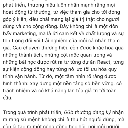
phát triển, thương hiệu luôn nhấn mạnh rằng mọi
hoạt động từ thưởng, từ việc tham gia cho tới đóng
góp ý kiến, đều phải mang lại giá trị thật cho người
dùng và cho cộng đồng. Đây không chỉ là một đòn
bẩy marketing, mà là lời cam kết về chất lượng và sự
tôn trọng đối với trải nghiệm của mỗi cá nhân tham
gia. Câu chuyện thương hiệu còn được khắc họa qua
những thành tích, những cột mốc quan trọng và
những bài học được rút ra từ từng dự án React, từng
sự kiện cộng đồng hay từng nỗ lực tối ưu hóa quy
trình vận hành. Từ đó, một tầm nhìn rõ ràng được
hình thành: xây dựng một nền tảng số bền vững, có
trách nhiệm và có khả năng lan tỏa giá trị tới toàn
cầu.
Trong quá trình phát triển,
66b thưởng đăng ký
nhận
ra rằng sứ mệnh không chỉ là thu hút người dùng, mà
còn là tạo ra một cộng đồng học hỏi, nơi mỗi người