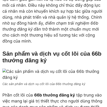
mỗi cá nhân. Điều này không chỉ thúc đẩy động lực
cá nhân mà còn khuyến khích sự hợp tác giữa người
dùng, nhà phát triển và nhà quản lý hệ thống. Chính
nhờ sự đồng hành ấy,
điểm chạm trải nghiệm 66b
thưởng đăng ký
dần trở thành một chuẩn mực mới
cho cách một thương hiệu số tương tác với cộng
đồng của mình.
Sản phẩm và dịch vụ cốt lõi của 66b
thưởng đăng ký
Các sản phẩm và dịch vụ cốt lõi của 66b thưởng đăng ký
Phần cốt lõi của
66b thưởng đăng ký
tập trung vào
việc mang lại giá trị thiết thực cho người dùng thông