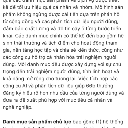
qua các danh mục sản phẩm và dịch vụ được thiết
kế để tối ưu hiệu quả cá nhân và nhóm. Mô hình sản
phẩm không ngừng được cải tiến dựa trên phản hồi
từ cộng đồng và các phân tích dữ liệu người dùng,
đảm bảo chất lượng và độ tin cậy ở từng bước triển
khai. Các danh mục chính có thể kể đến bao gồm hệ
sinh thái thưởng và tích điểm cho hoạt động tham
gia, nền tảng học tập và chia sẻ kiến thức, cũng như
các công cụ hỗ trợ cá nhân hóa trải nghiệm người
dùng. Mỗi danh mục đều được xây dựng với sự chú
trọng đến trải nghiệm người dùng, tính linh hoạt và
khả năng mở rộng cho tương lai. Việc tích hợp các
công cụ AI và phân tích dữ liệu giúp 66b thưởng
đăng ký hiểu rõ hơn nhu cầu của từng người dùng và
đưa ra đề xuất phù hợp với mục tiêu cá nhân và
nghề nghiệp.
Danh mục sản phẩm chủ lực
bao gồm: (1) hệ thống