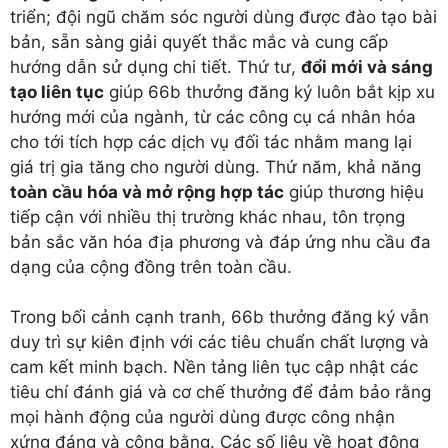
triển; đội ngũ chăm sóc người dùng được đào tạo bài
bản, sẵn sàng giải quyết thắc mắc và cung cấp
hướng dẫn sử dụng chi tiết. Thứ tư,
đổi mới và sáng
tạo liên tục
giúp 66b thưởng đăng ký luôn bắt kịp xu
hướng mới của ngành, từ các công cụ cá nhân hóa
cho tới tích hợp các dịch vụ đối tác nhằm mang lại
giá trị gia tăng cho người dùng. Thứ năm, khả năng
toàn cầu hóa và mở rộng hợp tác
giúp thương hiệu
tiếp cận với nhiều thị trường khác nhau, tôn trọng
bản sắc văn hóa địa phương và đáp ứng nhu cầu đa
dạng của cộng đồng trên toàn cầu.
Trong bối cảnh cạnh tranh, 66b thưởng đăng ký vẫn
duy trì sự kiên định với các tiêu chuẩn chất lượng và
cam kết minh bạch. Nền tảng liên tục cập nhật các
tiêu chí đánh giá và cơ chế thưởng để đảm bảo rằng
mọi hành động của người dùng được công nhận
xứng đáng và công bằng. Các số liệu về hoạt động