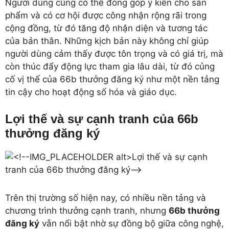
Người dùng cũng có thể đóng góp ý kiến cho sản
phẩm và có cơ hội được công nhận rộng rãi trong
cộng đồng, từ đó tăng độ nhận diện và tương tác
của bản thân. Những kịch bản này không chỉ giúp
người dùng cảm thấy được tôn trọng và có giá trị, mà
còn thúc đẩy động lực tham gia lâu dài, từ đó củng
cố vị thế của 66b thưởng đăng ký như một nền tảng
tin cậy cho hoạt động số hóa và giáo dục.
Lợi thế và sự cạnh tranh của 66b
thưởng đăng ký
Trên thị trường số hiện nay, có nhiều nền tảng và
chương trình thưởng cạnh tranh, nhưng
66b thưởng
đăng ký
vẫn nổi bật nhờ sự đồng bộ giữa công nghệ,