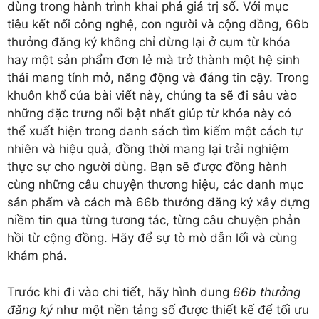
dùng trong hành trình khai phá giá trị số. Với mục
tiêu kết nối công nghệ, con người và cộng đồng, 66b
thưởng đăng ký không chỉ dừng lại ở cụm từ khóa
hay một sản phẩm đơn lẻ mà trở thành một hệ sinh
thái mang tính mở, năng động và đáng tin cậy. Trong
khuôn khổ của bài viết này, chúng ta sẽ đi sâu vào
những đặc trưng nổi bật nhất giúp từ khóa này có
thể xuất hiện trong danh sách tìm kiếm một cách tự
nhiên và hiệu quả, đồng thời mang lại trải nghiệm
thực sự cho người dùng. Bạn sẽ được đồng hành
cùng những câu chuyện thương hiệu, các danh mục
sản phẩm và cách mà 66b thưởng đăng ký xây dựng
niềm tin qua từng tương tác, từng câu chuyện phản
hồi từ cộng đồng. Hãy để sự tò mò dẫn lối và cùng
khám phá.
Trước khi đi vào chi tiết, hãy hình dung
66b thưởng
đăng ký
như một nền tảng số được thiết kế để tối ưu