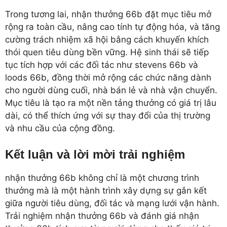
Trong tương lai, nhận thưởng 66b đặt mục tiêu mở
rộng ra toàn cầu, nâng cao tính tự động hóa, và tăng
cường trách nhiệm xã hội bằng cách khuyến khích
thói quen tiêu dùng bền vững. Hệ sinh thái sẽ tiếp
tục tích hợp với các đối tác như stevens 66b và
loods 66b, đồng thời mở rộng các chức năng dành
cho người dùng cuối, nhà bán lẻ và nhà vận chuyển.
Mục tiêu là tạo ra một nền tảng thưởng có giá trị lâu
dài, có thể thích ứng với sự thay đổi của thị trường
và nhu cầu của cộng đồng.
Kết luận và lời mời trải nghiệm
nhận thưởng 66b không chỉ là một chương trình
thưởng mà là một hành trình xây dựng sự gắn kết
giữa người tiêu dùng, đối tác và mạng lưới vận hành.
Trải nghiệm nhận thưởng 66b và đánh giá nhận