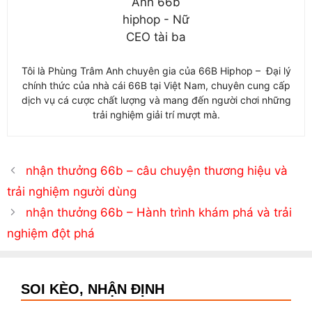
Tôi là Phùng Trâm Anh chuyên gia của 66B Hiphop – Đại lý
chính thức của nhà cái 66B tại Việt Nam, chuyên cung cấp
dịch vụ cá cược chất lượng và mang đến người chơi những
trải nghiệm giải trí mượt mà.
nhận thưởng 66b – câu chuyện thương hiệu và
trải nghiệm người dùng
nhận thưởng 66b – Hành trình khám phá và trải
nghiệm đột phá
SOI KÈO, NHẬN ĐỊNH