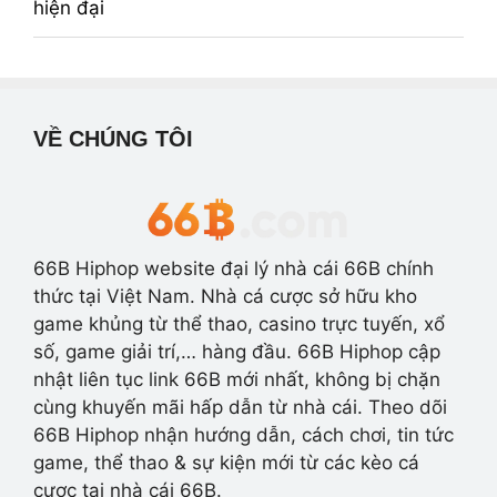
VỀ CHÚNG TÔI
66B Hiphop website đại lý nhà cái 66B chính
thức tại Việt Nam. Nhà cá cược sở hữu kho
game khủng từ thể thao, casino trực tuyến, xổ
số, game giải trí,… hàng đầu. 66B Hiphop cập
nhật liên tục link 66B mới nhất, không bị chặn
cùng khuyến mãi hấp dẫn từ nhà cái. Theo dõi
66B Hiphop nhận hướng dẫn, cách chơi, tin tức
game, thể thao & sự kiện mới từ các kèo cá
cược tại nhà cái 66B.