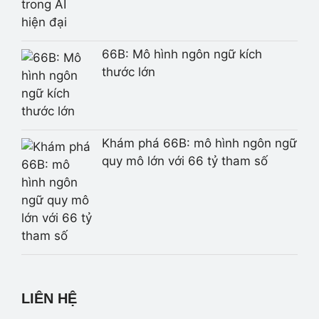
66B: Mô hình ngôn ngữ kích
thước lớn
Khám phá 66B: mô hình ngôn ngữ
quy mô lớn với 66 tỷ tham số
LIÊN HỆ