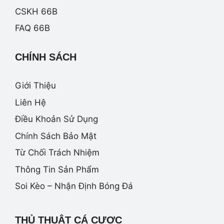
CSKH 66B
FAQ 66B
CHÍNH SÁCH
Giới Thiệu
Liên Hệ
Điều Khoản Sử Dụng
Chính Sách Bảo Mật
Từ Chối Trách Nhiệm
Thông Tin Sản Phẩm
Soi Kèo – Nhận Định Bóng Đá
THỦ THUẬT CÁ CƯỢC