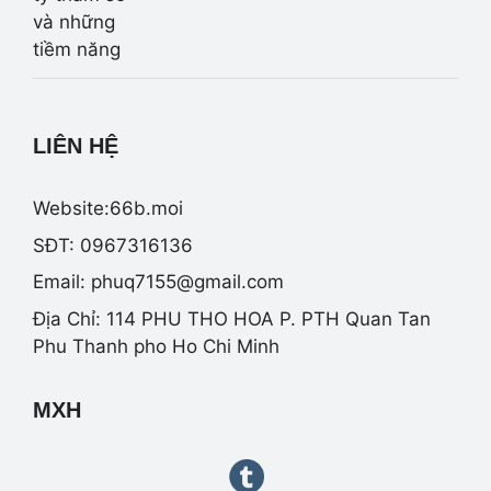
LIÊN HỆ
Website:66b.moi
SĐT: 0967316136
Email:
phuq7155@gmail.com
Địa Chỉ: 114 PHU THO HOA P. PTH Quan Tan
Phu Thanh pho Ho Chi Minh
MXH