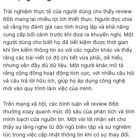
Trải nghiệm thực tế của người dùng cho thấy review
66b mang lại nhiều lợi ích thiết thực. Người đọc chia
sẻ rằng họ đánh giá cao tính trung lập và khả năng
cung cấp bối cảnh trước khi đưa ra khuyến nghị. Một
người dùng cho biết họ đã tiết kiệm được thời gian
khi tìm kiếm thông tin so với các nguồn khác và thấy
rằng các bài viết có độ chi tiết vừa phải, dễ hiểu,
nhưng vẫn đầy đủ dữ liệu. Một người khác mô tả
rằng cộng đồng hoạt động tích cực, với nhiều câu hỏi
và câu trả lời hữu ích, giúp họ áp dụng công nghệ
mới vào quy trình làm việc của mình.
Trên mạng xã hội, các bình luận về review 66b
thường xoay quanh mức độ sâu của phân tích và tính
minh bạch của nguồn tin. Một vài lời nhận xét cho
thấy sự lắng nghe từ đội ngũ biên tập và sự nghiêm
túc trong việc cập nhật thông tin khi có sự thay đổi.