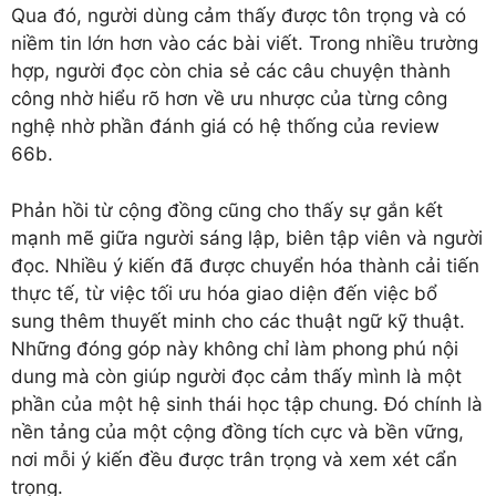
Qua đó, người dùng cảm thấy được tôn trọng và có
niềm tin lớn hơn vào các bài viết. Trong nhiều trường
hợp, người đọc còn chia sẻ các câu chuyện thành
công nhờ hiểu rõ hơn về ưu nhược của từng công
nghệ nhờ phần đánh giá có hệ thống của review
66b.
Phản hồi từ cộng đồng cũng cho thấy sự gắn kết
mạnh mẽ giữa người sáng lập, biên tập viên và người
đọc. Nhiều ý kiến đã được chuyển hóa thành cải tiến
thực tế, từ việc tối ưu hóa giao diện đến việc bổ
sung thêm thuyết minh cho các thuật ngữ kỹ thuật.
Những đóng góp này không chỉ làm phong phú nội
dung mà còn giúp người đọc cảm thấy mình là một
phần của một hệ sinh thái học tập chung. Đó chính là
nền tảng của một cộng đồng tích cực và bền vững,
nơi mỗi ý kiến đều được trân trọng và xem xét cẩn
trọng.